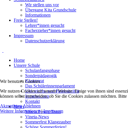
Wir stellen uns vor
Übergang Kita Grundschule
Informationen
Freie Stellen!
Lehrer*innen gesucht
Facherzieher*innen gesucht
Impressum
Datenschutzerklärung
Home
Unsere Schule
Schulanfangsphase
Sonderpädagogik
Klassenrat
Wir benutzen Cookies
Das Schülerinnenparlament
Wir nutzen Cookies auf unserer Website. Einige von ihnen sind essenzi
Unterrichts- und Pausenzeiten
können selbst entscheiden, ob Sie die Cookies zulassen möchten. Bitte
Impressionen
Kontakt
Akzeptieren
Ablehnen
News
Weitere Informationen
|
Impressum
Vineta Power Team
Vineta-News
Sommerfest Klangzauber
Schöne Sommerferien!