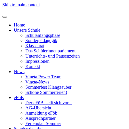
Skip to main content
Home
Unsere Schule
Schulanfangsphase
Sonderpädagogik
Klassenrat
Das Schülerinnenparlament
Unterrichts- und Pausenzeiten
Impressionen
Kontakt
News
Vineta Power Team
Vineta-News
Sommerfest Klangzauber
Schöne Sommerferien!
eFöB
Der eFöB stellt sich vor...
AG-Übersicht
Anmeldung eFöb
Ansprechpartner
Ferienplan Sommer
Schulsozialarbeit